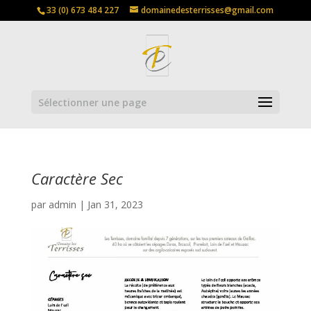
33 (0) 673 484 227
domainedesterrisses@gmail.com
Sélectionner une page
Caractère Sec
par
admin
|
Jan 31, 2023