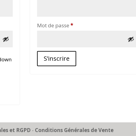
Obligatoire
Mot de passe
*
S’inscrire
kdown
ales et RGPD
-
Conditions Générales de Vente