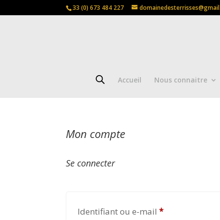
33 (0) 673 484 227
domainedesterrisses@gmai
Accueil
Nous connaitre
Mon compte
Se connecter
Obligatoire
Identifiant ou e-mail
*