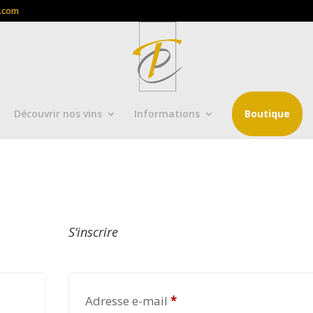
l.com
Découvrir nos vins
Informations
Boutique
S’inscrire
Obligatoire
Adresse e-mail
*