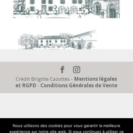
Crédit Brigitte Cazottes -
Mentions légales
et RGPD
-
Conditions Générales de Vente
Nous utilisons des cookies pour vous garantir la meilleure
L’abus d’alcool est dangereux pour la santé, à
expérience sur notre site web. Si vous continuez à utiliser ce