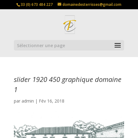
33 (0) 673 484 227
domainedesterrisses@gmail.com
Sélectionner une page
slider 1920 450 graphique domaine
1
par
admin
|
Fév 16, 2018